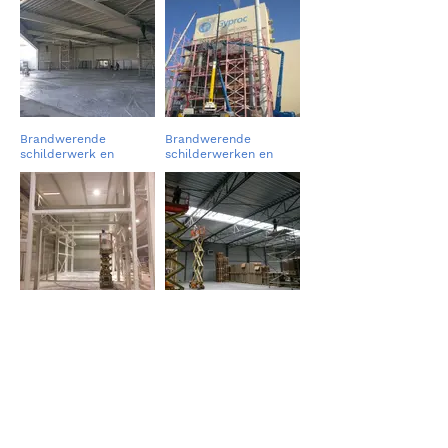
Brandwerende
Brandwerende
schilderwerk en
schilderwerken en
retouche = ASK
retouche = Bolckmans
Romein – Eurostock te
– Gyproc Saint Gobain
Halle
te Beveren
Brandwerende
Retouche werken =
schilderwerken = IBS
Bolckmans – Corpack
– Waterkundig
te Beveren
laboratorium te
Borgerhout