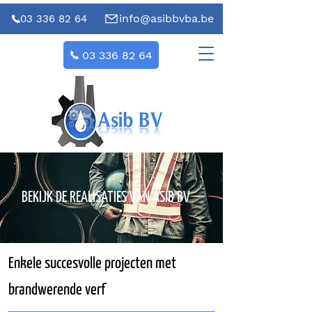
info@asibbvba.be
03 336 82 64
03 336 82 64
BEKIJK DE REALISATIES VAN ASIB BV
Enkele succesvolle projecten met
brandwerende verf