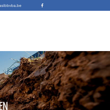
asibbvba.be
EN