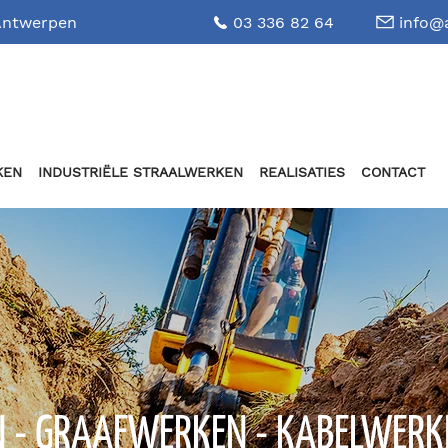
 Antwerpen
03 336 82 64
info@
KEN
INDUSTRIËLE STRAALWERKEN
REALISATIES
CONTACT
 - GRAAFWERKEN - KABELWERK